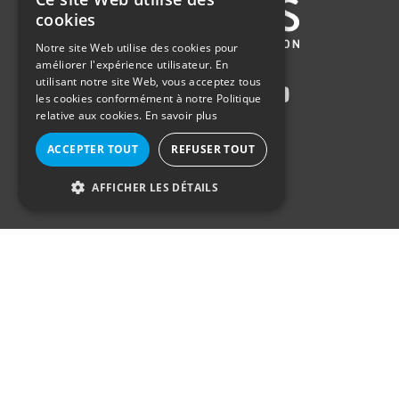
ENGLISH
cookies
FRENCH
Notre site Web utilise des cookies pour
améliorer l'expérience utilisateur. En
GERMAN
utilisant notre site Web, vous acceptez tous
DUTCH
les cookies conformément à notre Politique
relative aux cookies.
En savoir plus
ACCEPTER TOUT
REFUSER TOUT
AFFICHER LES DÉTAILS
STRICTEMENT NÉCESSAIRES
PERFORMANCE
© 2021
Axinesis
. Tous droits réservés
CIBLAGE
FONCTIONNALITÉ
Politique en matière de cookies
–
Politique de confidentialité
–
NON CLASSIFIÉS
Plan du site
Conception du site web
par Conversal
Strictement nécessaires
Performance