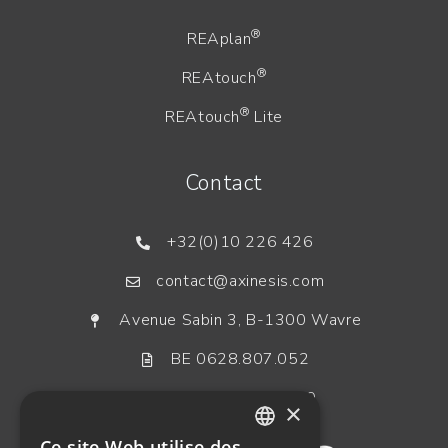
®
REAplan
®
REAtouch
®
REAtouch
Lite
Contact
+32(0)10 226 426
contact@axinesis.com
Avenue Sabin 3, B-1300 Wavre
BE 0628.807.052
BE-MF-000018870
×
Ce site Web utilise des