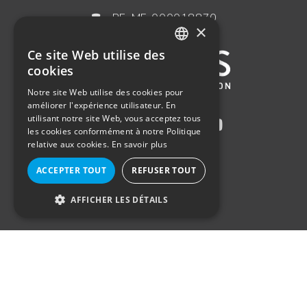
BE-MF-000018870
×
Ce site Web utilise des
ENGLISH
cookies
FRENCH
Notre site Web utilise des cookies pour
améliorer l'expérience utilisateur. En
GERMAN
utilisant notre site Web, vous acceptez tous
DUTCH
les cookies conformément à notre Politique
relative aux cookies.
En savoir plus
ACCEPTER TOUT
REFUSER TOUT
AFFICHER LES DÉTAILS
STRICTEMENT NÉCESSAIRES
PERFORMANCE
© 2021
Axinesis
. Tous droits réservés
CIBLAGE
FONCTIONNALITÉ
Politique en matière de cookies
–
Politique de confidentialité
–
Plan du site
NON CLASSIFIÉS